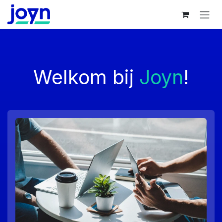
Overslaan naar inhoud
Welkom bij
Joyn
!