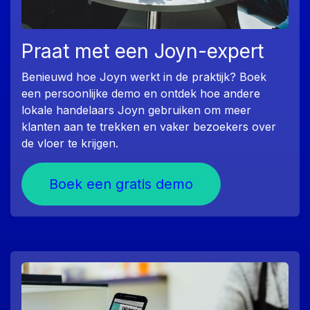
Praat met een Joyn-expert
Benieuwd hoe Joyn werkt in de praktijk? Boek
een persoonlijke demo en ontdek hoe andere
lokale handelaars Joyn gebruiken om meer
klanten aan te trekken en vaker bezoekers over
de vloer te krijgen.
Boek een gratis demo